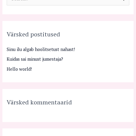
e
a
r
Värsked postitused
c
h
Sinu ilu algab hoolitsetust nahast!
f
Kuidas sai minust jumestaja?
o
Hello world!
r
:
Värsked kommentaarid