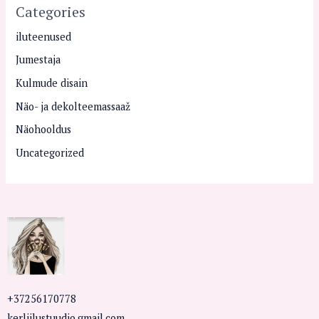
Categories
iluteenused
Jumestaja
Kulmude disain
Näo- ja dekolteemassaaž
Näohooldus
Uncategorized
+37256170778
kerliilustuudio.gmail.com