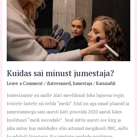
Kuidas sai minust jumestaja?
Leave a Comment
/
iluteenused
,
Jumestaja
/
Karunahk
Jumestamine on mulle alati meeldinud. Juba lapsena tegin
teistele lastele nii öelda “meiki”. Elul on aga omad plaanid ja
jumestamisega sain uuesti kätt proovida 2020 aastal käies
koolitusel “meik iseendale”. Seal süttis uuesti see kirg ja
juba mõne kuu möödudes olin astunud meigikooli IMC, mille
ka edukalt lõpetasin. Kui imeliste neidude positiivne