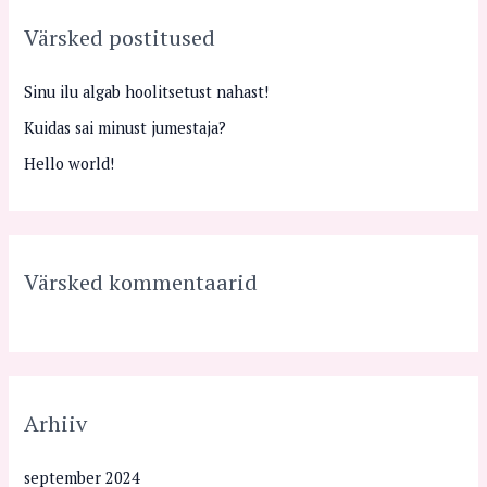
r
Värsked postitused
c
h
Sinu ilu algab hoolitsetust nahast!
f
Kuidas sai minust jumestaja?
o
Hello world!
r
:
Värsked kommentaarid
Arhiiv
september 2024