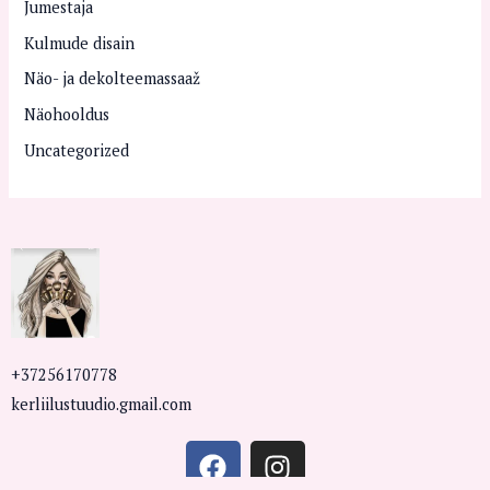
Jumestaja
Kulmude disain
Näo- ja dekolteemassaaž
Näohooldus
Uncategorized
+37256170778
kerliilustuudio.gmail.com
F
I
a
n