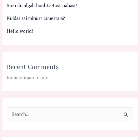
Sinu ilu algab hoolitsetust nahast!
Kuidas sai minust jumestaja?
Hello world!
Recent Comments
Kommentaare ei ole.
S
e
a